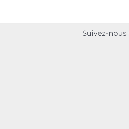
M
R
P
Suivez-nous s
T
E