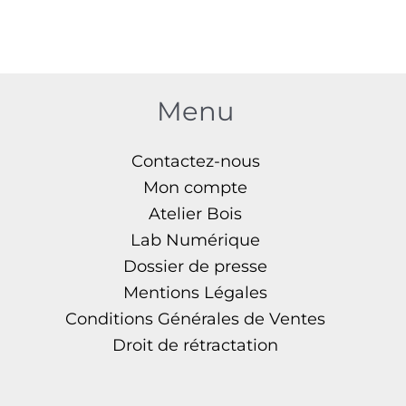
options
peuvent
être
choisies
Menu
sur
la
Contactez-nous
page
Mon compte
du
Atelier Bois
produit
Lab Numérique
Dossier de presse
Mentions Légales
Conditions Générales de Ventes
Droit de rétractation