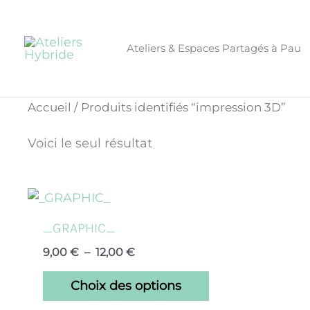
Aller
CONGÉS ÉTÉ - 
au
contenu
Ateliers & Espaces Partagés à Pau
Accueil
/ Produits identifiés “impression 3D”
Voici le seul résultat
Plage
Ce
de
produit
prix :
_GRAPHIC_
a
9,00 €
9,00
€
–
12,00
€
à
plusieurs
12,00 €
variations.
Choix des options
Les