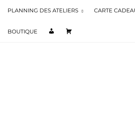
Les ateliers seront fermés une semaine du 10 au 1
PLANNING DES ATELIERS
CARTE CADEA
M
P
BOUTIQUE
O
A
N
N
C
I
O
E