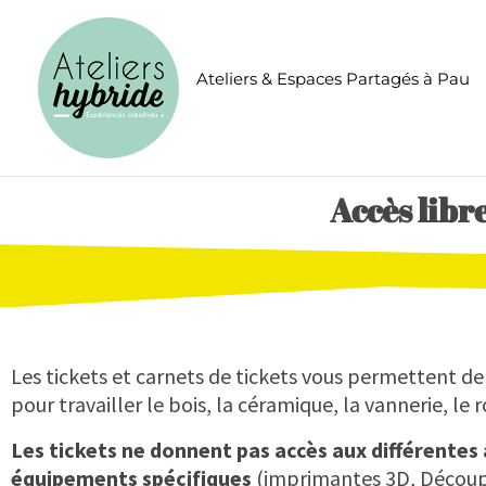
Aller
CONGÉS ÉTÉ
au
contenu
Ateliers & Espaces Partagés à Pau
Accès libr
Les tickets et carnets de tickets vous permettent de
pour travailler le bois, la céramique, la vannerie, le 
Les tickets ne donnent pas accès aux différentes a
équipements spécifiques
(imprimantes 3D, Découp