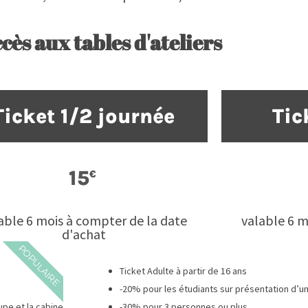
M
R
cès aux tables d'ateliers
P
T
Ticket 1/2 journée
Tic
E
15
€
able 6 mois à compter de la date
valable 6 m
d'achat
POPULAIRE
Ticket Adulte à partir de 16 ans
-20% pour les étudiants sur présentation d’un j
upe et la cabine
-30% pour 3 personnes ou plus