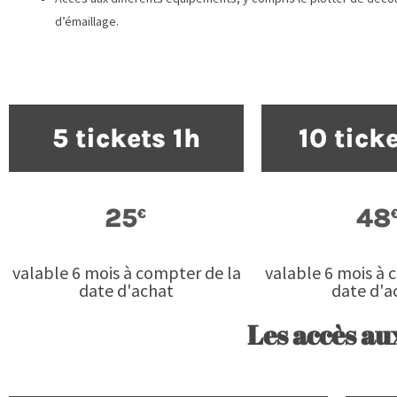
d’émaillage.
5 tickets 1h
10 tick
25
48
€
valable 6 mois à compter de la
valable 6 mois à 
date d'achat
date d'a
Les accès au