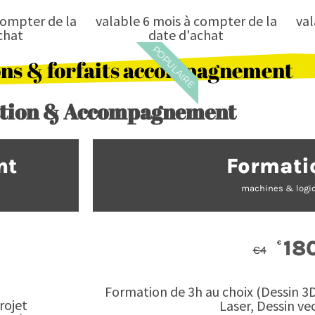
compter de la
valable 6 mois à compter de la
val
chat
date d'achat
POPULAIRE
ons & forfaits accompagnement
tion & Accompagnement
nt
Formati
machines & logic
18
€
€
4
Formation de 3h au choix (Dessin 3
rojet
Laser, Dessin vec