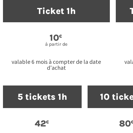
Ticket 1h
10
€
à partir de
valable 6 mois à compter de la date
val
d'achat
5 tickets 1h
10 tick
42
80
€