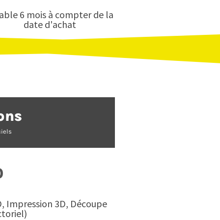
able 6 mois à compter de la
date d'achat
ons
iels
0
D, Impression 3D, Découpe
toriel)