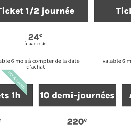
Ticket 1/2 journée
Tic
24
€
à partir de
able 6 mois à compter de la date
valable 6 m
d'achat
POPULAIRE
ets 1h
10 demi-journées
220
€
€