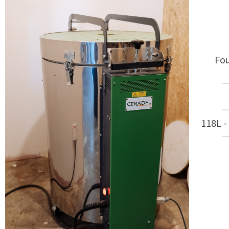
Fou
118L 