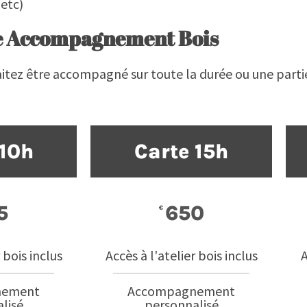
 etc)
e Accompagnement Bois
aitez être accompagné sur toute la durée ou une parti
 10h
Carte 15h
5
650
€
 bois inclus
Accès à l'atelier bois inclus
A
nement
Accompagnement
lisé
personnalisé