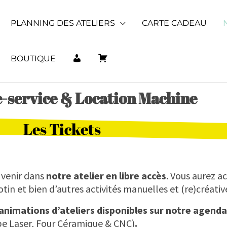
 - Les ateliers seront fermés une semaine du 10 au 17 a
PLANNING DES ATELIERS
CARTE CADEAU
M
P
BOUTIQUE
e-service & Location Machine
O
A
Les Tickets
N
N
C
I
 venir dans
notre atelier en libre accès
. Vous aurez a
rotin et bien d’autres activités manuelles et (re)créativ
O
E
nimations d’ateliers disponibles sur notre agenda, 
e Laser, Four Céramique & CNC)
.