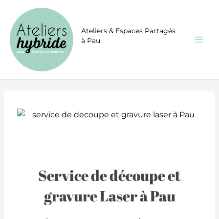
Aller
CONGÉS ÉTÉ - Les ateliers seront fermés une semaine
du 10 au 17 août inclus.
au
contenu
Ateliers & Espaces Partagés
à Pau
Service de découpe et
gravure Laser à Pau