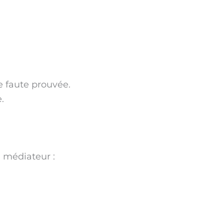
 faute prouvée.
.
n médiateur :