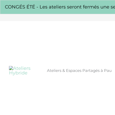
Aller
CONGÉS ÉTÉ - Les ateliers seront fermés une se
au
contenu
Ateliers & Espaces Partagés à Pau