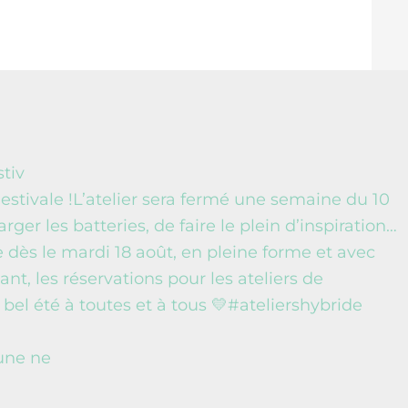
stiv
une ne