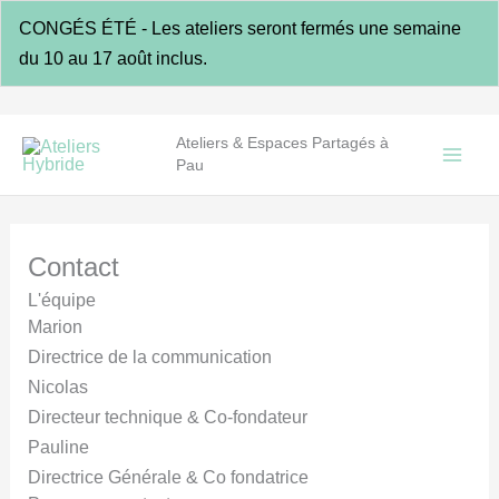
Aller
CONGÉS ÉTÉ - Les ateliers seront fermés une semaine
au
du 10 au 17 août inclus.
contenu
Ateliers & Espaces Partagés à
Pau
Contact
L'équipe
Marion
Directrice de la communication
Nicolas
Directeur technique & Co-fondateur
Pauline
Directrice Générale & Co fondatrice