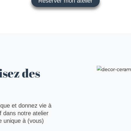
Réserver mon atelier
M
R
P
T
E
isez des
ique et donnez vie à
 dans notre atelier
e unique à (vous)