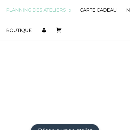
PLANNING DES ATELIERS
CARTE CADEAU
N
M
P
BOUTIQUE
O
A
ture sur Céra
N
N
C
I
 votre pièce unique dans notre atelier artisanal
O
E