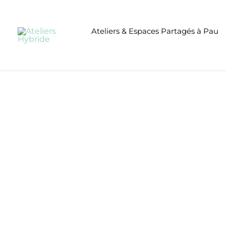
Aller
au
Ateliers & Espaces Partagés à Pau
contenu
Pein
Créez