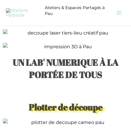
Aller
CONGÉS ÉTÉ - Les ateliers seront fermés une semaine
Ateliers & Espaces Partagés à
du 10 au 17 août inclus.
au
Pau
contenu
UN LAB' NUMERIQUE À LA
PORTÉE DE TOUS
Plotter de découpe