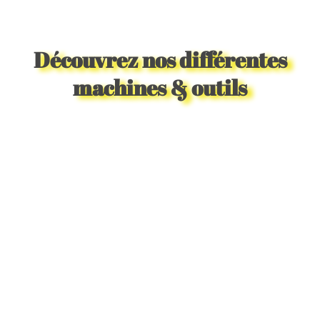
Découvrez nos différentes
machines & outils
Artisanal
Tout le nécessaire pour la Céramique, le
Tissage, le Dessin & plus encore
Cliquer ici