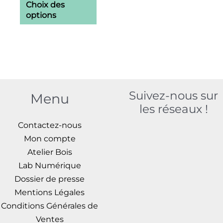
Choix des
peuvent
options
être
choisies
sur
la
page
Suivez-nous sur
du
Menu
les réseaux !
produit
Contactez-nous
Mon compte
Atelier Bois
Lab Numérique
Dossier de presse
Mentions Légales
Conditions Générales de
Ventes