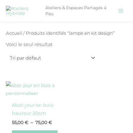
Aller
CONGÉS ÉTÉ - Les ateliers seront fermés une semaine
Ateliers & Espaces Partagés à
du 10 au 17 août inclus.
au
Pau
contenu
Accueil
/ Produits identifiés “lampe en kit design”
Voici le seul résultat
Plage
Ce
de
produit
prix :
55,00 €
a
Abat-jour en bois
à
plusieurs
75,00 €
hauteur 20cm
variations.
55,00
€
–
75,00
€
Les
options