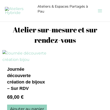
Aller
Ateliers & Espaces Partagés à
au
Pau
contenu
Atelier sur-mesure et sur
rendez-vous
Journée
découverte
création de bijoux
– Sur RDV
69,00
€
Ajouter au panier