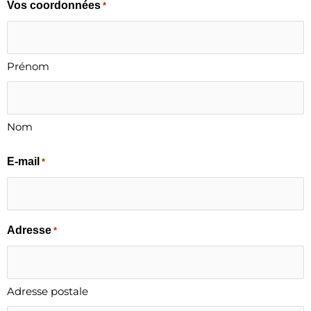
MM
Vos coordonnées
*
slash
JJ
slash
Prénom
AAAA
Nom
E-mail
*
Adresse
*
Adresse postale