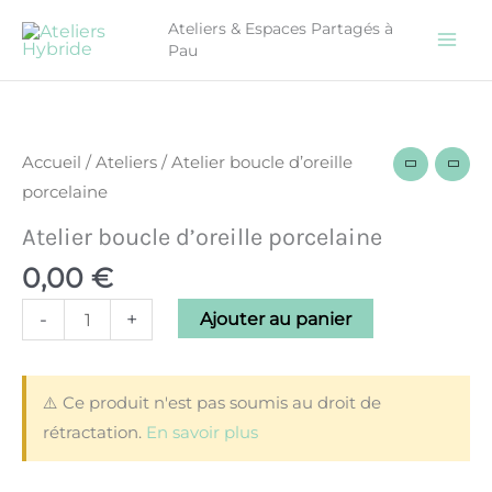
Aller
Ateliers & Espaces Partagés à
au
Pau
contenu
quantité
de
Atelier
Accueil
/
Ateliers
/ Atelier boucle d’oreille
boucle
porcelaine
d'oreille
Atelier boucle d’oreille porcelaine
porcelaine
0,00
€
-
+
Ajouter au panier
⚠️ Ce produit n'est pas soumis au droit de
rétractation.
En savoir plus