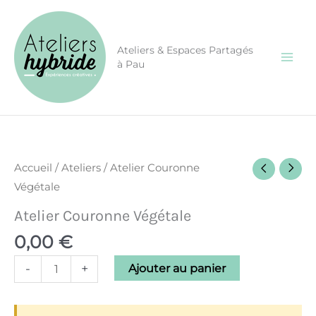
Aller
CONGÉS ÉTÉ - Les ateliers seront fermés une semaine
du 10 au 17 août inclus.
au
contenu
Ateliers & Espaces Partagés
à Pau
quantité
de
Atelier
Accueil
/
Ateliers
/ Atelier Couronne
Couronne
Végétale
Végétale
Atelier Couronne Végétale
0,00
€
-
+
Ajouter au panier