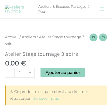
Aller
Ateliers & Espaces Partagés à
au
Pau
contenu
quantité
de
Atelier
Accueil
/
Ateliers
/ Atelier Stage tournage 3
Stage
soirs
tournage
Atelier Stage tournage 3 soirs
3
0,00
€
soirs
-
+
Ajouter au panier
⚠️ Ce produit n'est pas soumis au droit de
rétractation.
En savoir plus