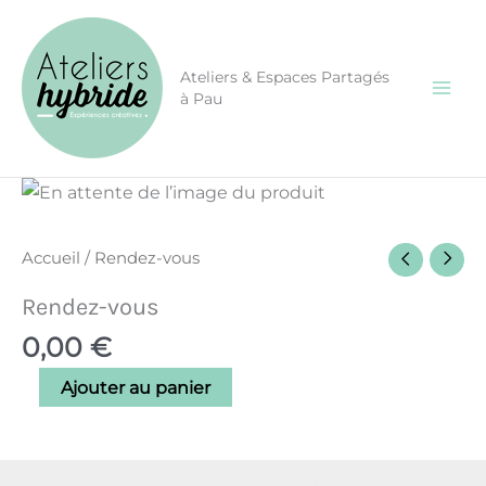
Aller
CONGÉS ÉTÉ - Les ateliers seront fermés une semaine
du 10 au 17 août inclus.
au
contenu
Ateliers & Espaces Partagés
à Pau
quantité
de
Rendez-
Accueil
/ Rendez-vous
vous
Rendez-vous
0,00
€
Ajouter au panier