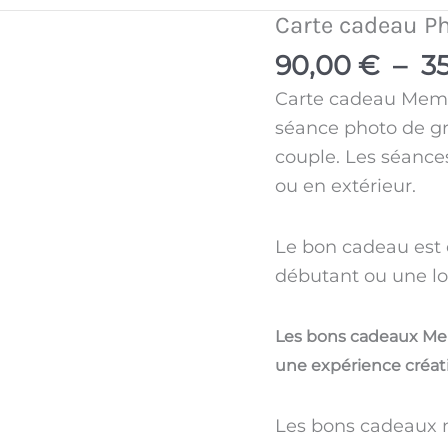
C
N
Carte cadeau P
quantité
de
90,00
€
–
3
O
I
Carte
Carte cadeau Memor
cadeau
M
E
séance photo de gr
Photo
couple. Les séance
P
R
ou en extérieur.
T
Le bon cadeau est 
débutant ou une lo
E
Les bons cadeaux Memo
une expérience créat
Les bons cadeaux ne