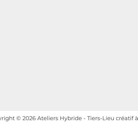
page
du
produit
right © 2026 Ateliers Hybride - Tiers-Lieu créatif 