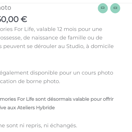
Plage
hoto
de
50,00
€
prix :
ies For Life, valable 12 mois pour une
90,00 €
ossesse, de naissance de famille ou de
à
s peuvent se dérouler au Studio, à domicile
350,00 €
également disponible pour un cours photo
cation de borne photo.
ries For Life sont désormais valable pour offrir
ive aux Ateliers Hybride
 sont ni repris, ni échangés.