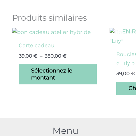
Produits similaires
Plage
EN 
de
prix :
Carte cadeau
39,00 €
Boucles
39,00
€
–
380,00
€
à
380,00 €
« Lily »
Sélectionnez le
39,00
€
montant
Ch
Menu