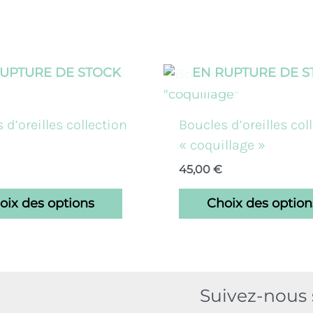
RUPTURE DE STOCK
EN RUPTURE DE S
Ce
produit
a
 d’oreilles collection
Boucles d’oreilles col
plusieurs
« coquillage »
variations.
45,00
€
Les
options
oix des options
Choix des option
peuvent
être
choisies
sur
Suivez-nous s
la