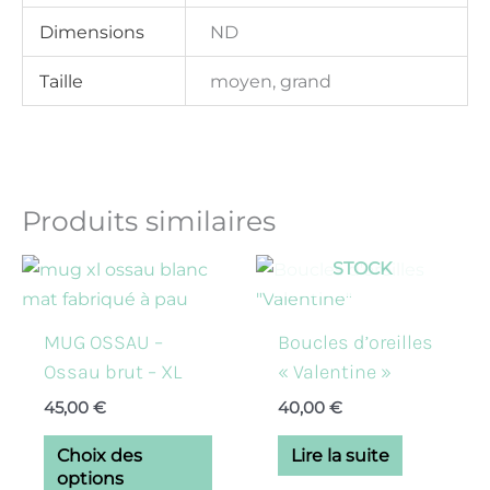
Dimensions
ND
Taille
moyen, grand
Produits similaires
EN RUPTURE DE
Ce
STOCK
produit
a
MUG OSSAU –
Boucles d’oreilles
plusieurs
Ossau brut – XL
« Valentine »
variations.
45,00
€
40,00
€
Les
options
Choix des
Lire la suite
peuvent
options