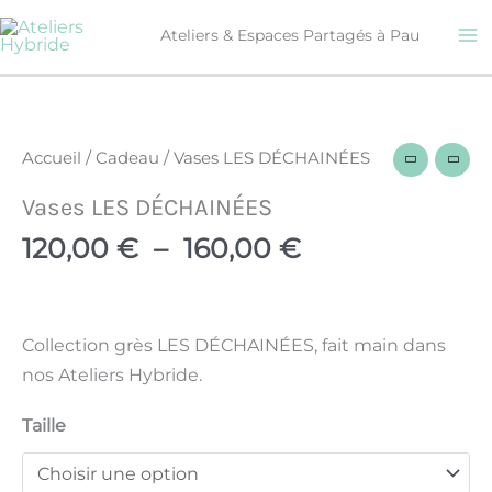
Aller
Ateliers & Espaces Partagés à Pau
au
contenu
Plage
quantité
de
de
prix :
Vases
Accueil
/
Cadeau
/ Vases LES DÉCHAINÉES
120,00 €
LES
à
Vases LES DÉCHAINÉES
DÉCHAINÉES
160,00 €
120,00
€
–
160,00
€
Collection grès LES DÉCHAINÉES, fait main dans
nos Ateliers Hybride.
Taille