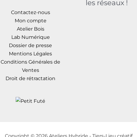
les réseaux !
produit
prod
Contactez-nous
Mon compte
Atelier Bois
Lab Numérique
Dossier de presse
Mentions Légales
Conditions Générales de
Ventes
Droit de rétractation
Copyright © 2026 Ateliers Hybride - Tiers-Lieu créatif