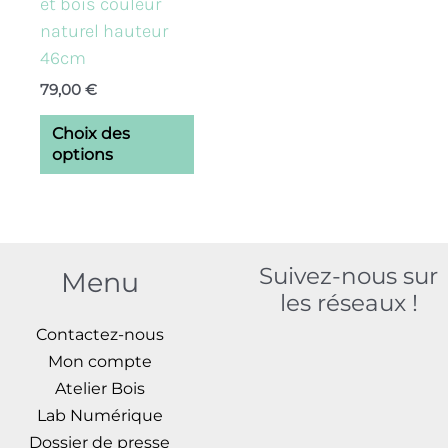
et bois couleur
Les
naturel hauteur
options
46cm
peuvent
79,00
€
être
choisies
Choix des
sur
options
la
page
du
produit
Suivez-nous sur
Menu
les réseaux !
Contactez-nous
Mon compte
Atelier Bois
Lab Numérique
Dossier de presse