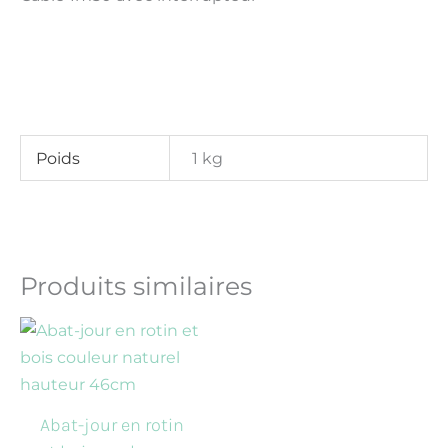
Poids
1 kg
Produits similaires
Ce
produit
a
plusieurs
Abat-jour en rotin
variations.