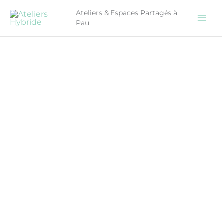
Aller
Ateliers & Espaces Partagés à
au
Pau
contenu
quantité
de
Lampe
Articulée
en
bois