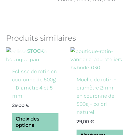
Produits similaires
EN RUPTURE DE
Ce
STOCK
produit
a
Eclisse de rotin en
plusieurs
couronne de 500g
Moelle de rotin –
variations.
– Diamètre 4 et 5
diamètre 2mm –
Les
mm
en couronne de
options
500g – colori
29,00
€
peuvent
naturel
être
Choix des
29,00
€
choisies
options
sur