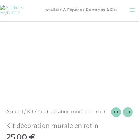
Aller
Ateliers & Espaces Partagés à Pau
au
contenu
quantité
de
Kit
décoration
murale
en
rotin
Accueil
/
Kit
/ Kit décoration murale en rotin
Kit décoration murale en rotin
25,00
€