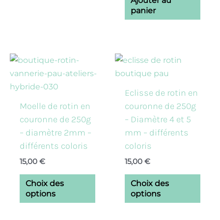
Ajouter au
la
panier
page
du
produit
Ce
Ce
produit
prod
a
a
Eclisse de rotin en
plusieurs
plusi
Moelle de rotin en
couronne de 250g
variations.
varia
couronne de 250g
– Diamètre 4 et 5
Les
Les
– diamètre 2mm –
mm – différents
options
opti
différents coloris
coloris
peuvent
peuv
15,00
€
15,00
€
être
être
choisies
chois
Choix des
Choix des
sur
sur
options
options
la
la
page
pag