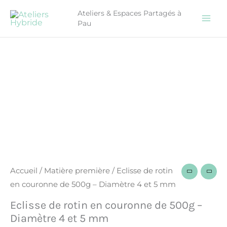
Aller
Ateliers & Espaces Partagés à
au
Pau
contenu
quantité
de
Eclisse
de
rotin
en
couronne
de
500g
-
Accueil
/
Matière première
/ Eclisse de rotin
Diamètre
en couronne de 500g – Diamètre 4 et 5 mm
4
Eclisse de rotin en couronne de 500g –
et
Diamètre 4 et 5 mm
5