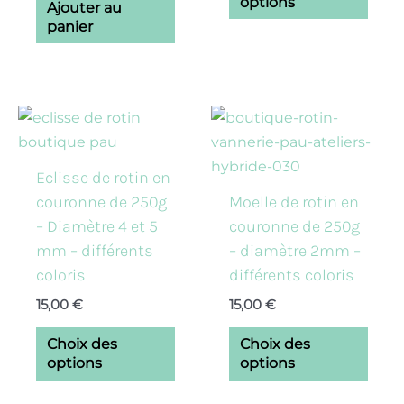
options
Ajouter au
la
panier
pag
du
prod
Ce
Ce
produit
prod
a
a
Eclisse de rotin en
plusieurs
plusi
couronne de 250g
Moelle de rotin en
variations.
varia
– Diamètre 4 et 5
couronne de 250g
Les
Les
mm – différents
– diamètre 2mm –
options
opti
coloris
différents coloris
peuvent
peuv
15,00
€
15,00
€
être
être
choisies
chois
Choix des
Choix des
sur
sur
options
options
la
la