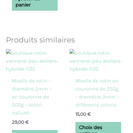
panier
Produits similaires
Ce
prod
a
plusi
Moelle de rotin –
Moelle de rotin en
varia
diamètre 2mm –
couronne de 250g
Les
en couronne de
– diamètre 3mm –
opti
500g – colori
différents coloris
peuv
naturel
15,00
€
être
29,00
€
chois
Choix des
sur