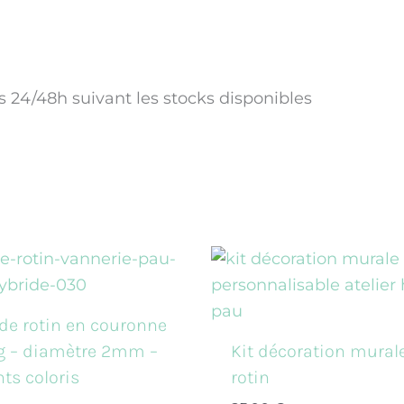
us 24/48h suivant les stocks disponibles
Ce
produit
a
de rotin en couronne
plusieurs
g – diamètre 2mm –
Kit décoration mural
variations.
nts coloris
rotin
Les