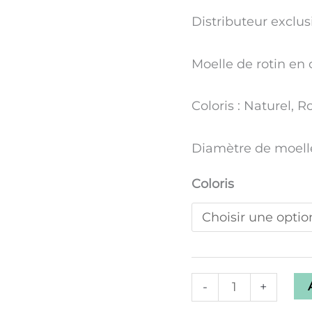
M
R
3mm
Distributeur exclus
-
P
différents
Moelle de rotin e
coloris
T
Coloris : Naturel, 
Diamètre de moell
E
Coloris
-
+