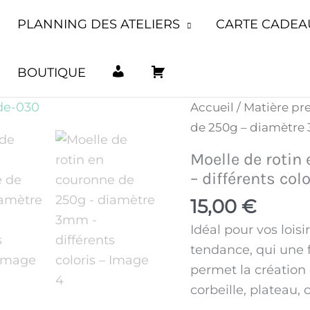
PLANNING DES ATELIERS
CARTE CADEA
M
P
BOUTIQUE
quantité
Accueil
/
Matière pr
O
A
de
de 250g – diamètre 
Moelle
Moelle de roti
de
N
N
– différents colo
rotin
15,00
€
en
C
I
couronne
Idéal pour vos loisir
de
tendance, qui une 
O
E
250g
permet la création 
-
corbeille, plateau, 
diamètre