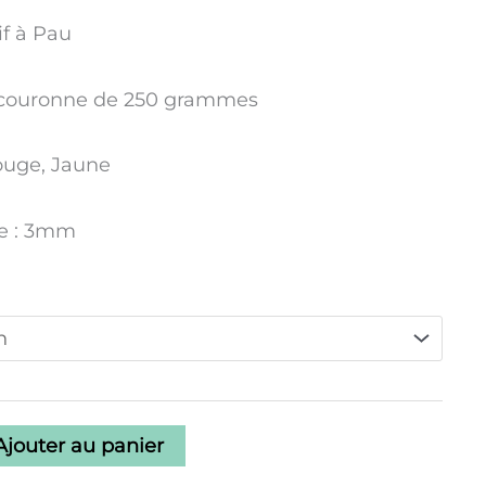
if à Pau
n couronne de 250 grammes
Rouge, Jaune
e : 3mm
Ajouter au panier