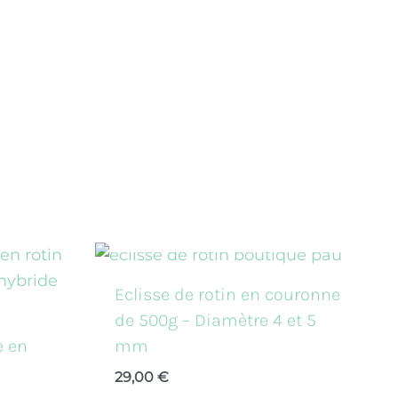
EN RUPTURE DE STOCK
Ce
produit
Eclisse de rotin en couronne
a
de 500g – Diamètre 4 et 5
plusieur
e en
mm
variation
29,00
€
Les