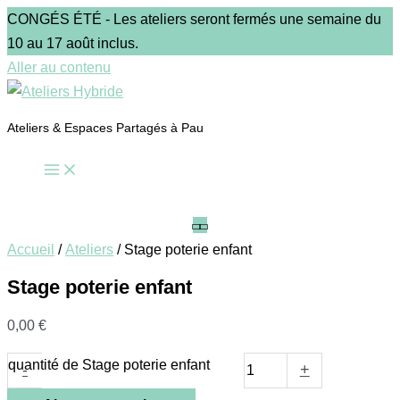
CONGÉS ÉTÉ - Les ateliers seront fermés une semaine du
10 au 17 août inclus.
Aller au contenu
Ateliers & Espaces Partagés à Pau
Accueil
/
Ateliers
/ Stage poterie enfant
Stage poterie enfant
0,00
€
quantité de Stage poterie enfant
-
+