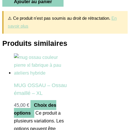
Ajouter au panier
⚠️ Ce produit n'est pas soumis au droit de rétractation.
En
savoir plus
Produits similaires
MUG OSSAU – Ossau
émaillé – XL
45,00
€
Choix des
options
Ce produit a
plusieurs variations. Les
options peuvent être